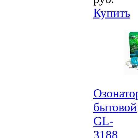
Купить
Озонато
бытовой
GL-
3188