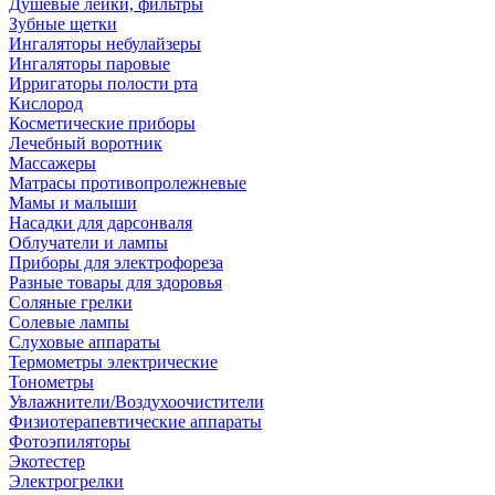
Душевые лейки, фильтры
Зубные щетки
Ингаляторы небулайзеры
Ингаляторы паровые
Ирригаторы полости рта
Кислород
Косметические приборы
Лечебный воротник
Массажеры
Матрасы противопролежневые
Мамы и малыши
Насадки для дарсонваля
Облучатели и лампы
Приборы для электрофореза
Разные товары для здоровья
Соляные грелки
Солевые лампы
Слуховые аппараты
Термометры электрические
Тонометры
Увлажнители/Воздухоочистители
Физиотерапевтические аппараты
Фотоэпиляторы
Экотестер
Электрогрелки