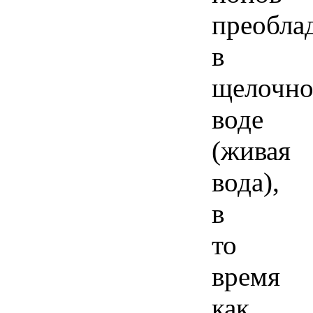
преобла
в
щелочн
воде
(живая
вода),
в
то
время
как