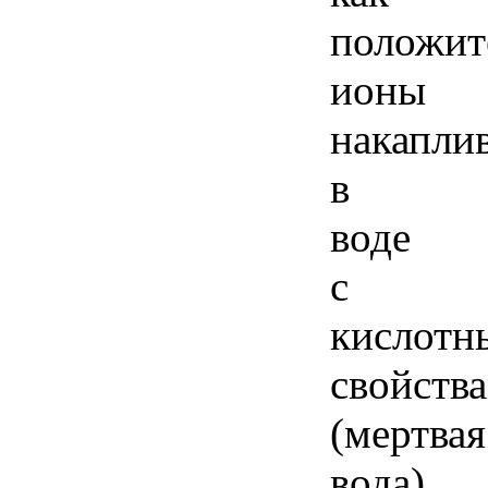
положит
ионы
накапли
в
воде
с
кислотн
свойств
(мертвая
вода).