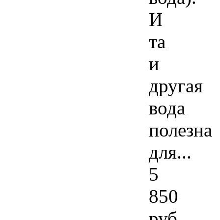
И
та
и
другая
вода
полезна
для...
5
850
руб.