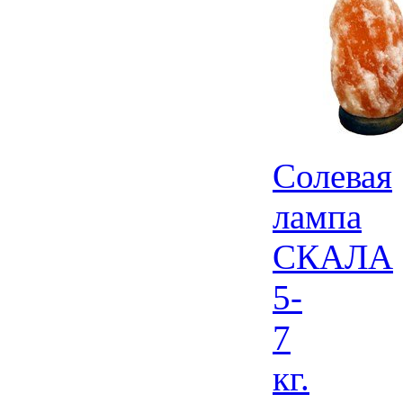
Солевая
лампа
СКАЛА
5-
7
кг.