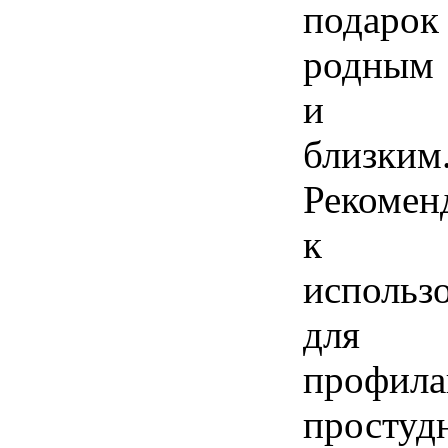
подарок
родным
и
близким
Рекомен
к
использ
для
профила
простуд