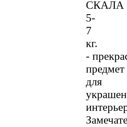
СКАЛА
5-
7
кг.
- прекр
предмет
для
украшен
интерьер
Замечат