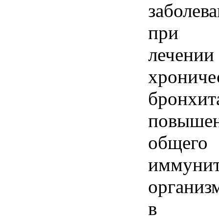
заболева
при
лечении
хрониче
бронхит
повыше
общего
иммунит
организ
в