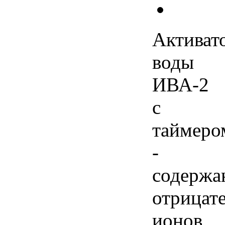
Активат
воды
ИВА-2
с
таймеро
-
содержа
отрицат
ионов