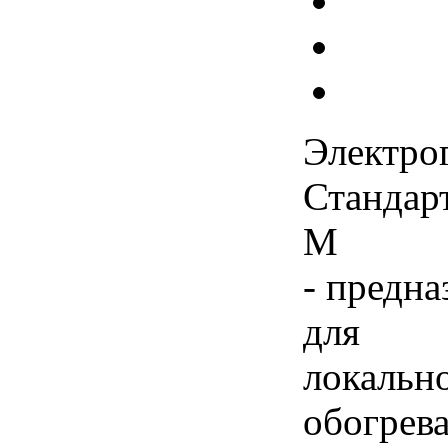
Электро
Стандар
М
-
предна
для
локальн
обогрев