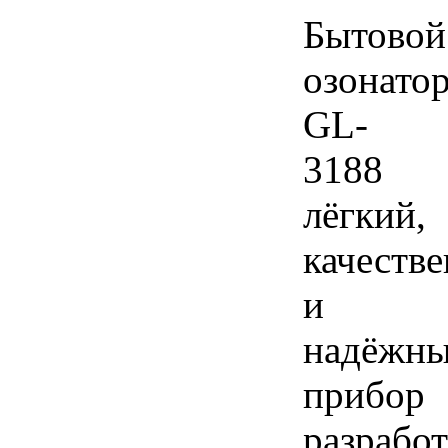
Бытовой
озонато
GL-
3188
лёгкий,
качеств
и
надёжн
прибор
разрабо