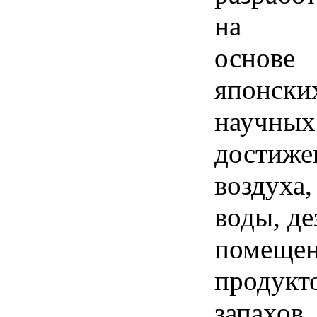
на
основе
японски
научных
достиже
воздуха,
воды, д
помещен
продукто
запахов,