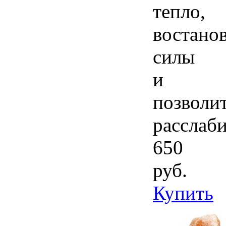
тепло,
востано
силы
и
позволи
расслаб
650
руб.
Купить