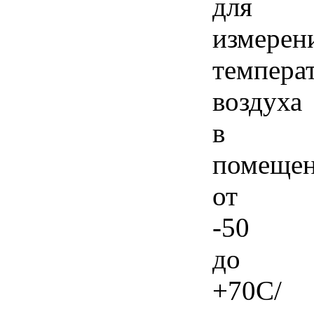
для
измерен
темпера
воздуха
в
помеще
от
-50
до
+70С/