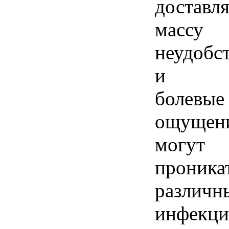
доставля
массу
неудобс
и
болевые
ощущен
могут
проника
различн
инфекции