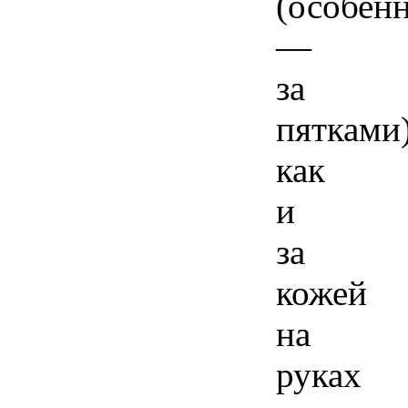
(особен
—
за
пятками)
как
и
за
кожей
на
руках