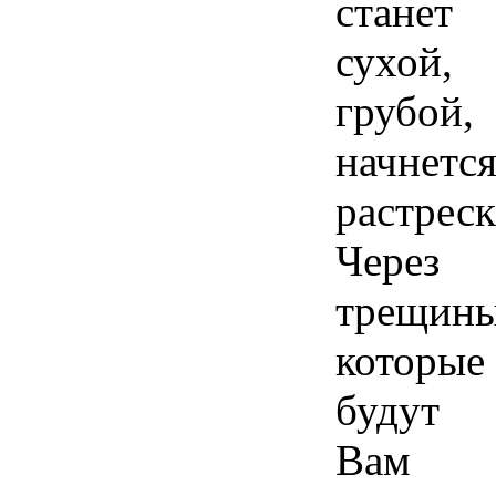
станет
сухой,
грубой,
начнетс
растреск
Через
трещины
которые
будут
Вам