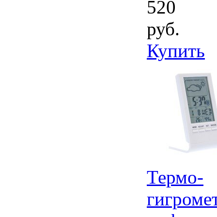
520
руб.
Купить
Термо-
гигроме