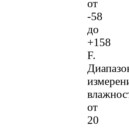
от
-58
до
+158
F.
Диапазо
измерен
влажнос
от
20