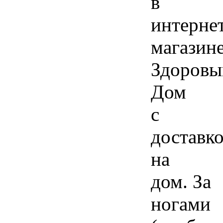
в
интерне
магазин
Здоровы
Дом
с
доставк
на
дом. За
ногами