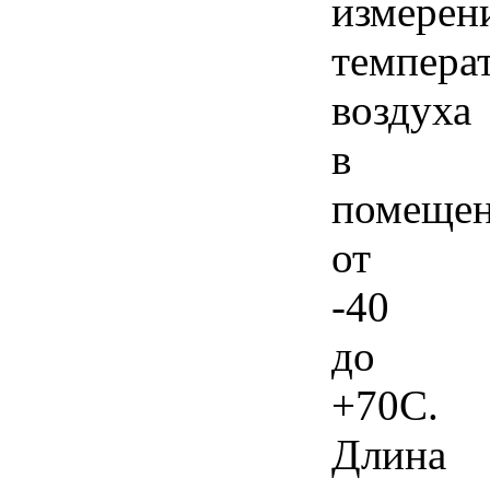
измерен
темпера
воздуха
в
помеще
от
-40
до
+70С.
Длина