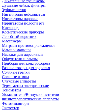
Дыхательные тренажеры
Душевые лейки, фильтры
Зубные щетки
Ингаляторы небулайзеры
Ингаляторы паровые
Ирригаторы полости рта
Кислород
Косметические приборы
Лечебный воротник
Массажеры
Матрасы противопролежневые
Мамы и малыши
Насадки для дарсонваля
Облучатели и лампы
Приборы для электрофореза
Разные товары для здоровья
Соляные грелки
Солевые лампы
Слуховые аппараты
Термометры электрические
Тонометры
Увлажнители/Воздухоочистители
Физиотерапевтические аппараты
Фотоэпиляторы
Экотестер