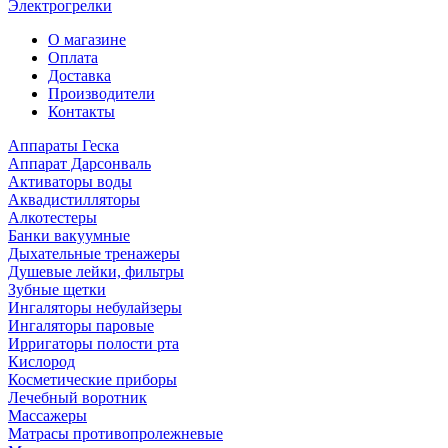
Электрогрелки
О магазине
Оплата
Доставка
Производители
Контакты
Аппараты Геска
Аппарат Дарсонваль
Активаторы воды
Аквадистилляторы
Алкотестеры
Банки вакуумные
Дыхательные тренажеры
Душевые лейки, фильтры
Зубные щетки
Ингаляторы небулайзеры
Ингаляторы паровые
Ирригаторы полости рта
Кислород
Косметические приборы
Лечебный воротник
Массажеры
Матрасы противопролежневые