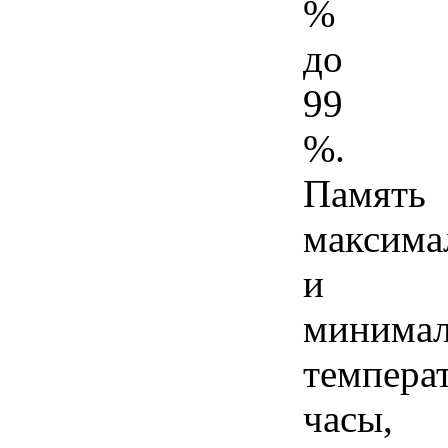
%
до
99
%.
Память
максима
и
минима
темпера
часы,