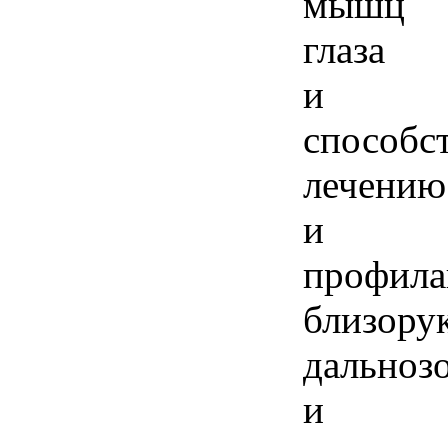
мышц
глаза
и
способс
лечению
и
профила
близору
дальноз
и