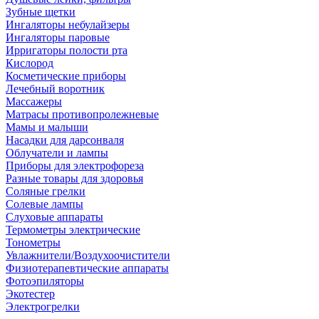
Зубные щетки
Ингаляторы небулайзеры
Ингаляторы паровые
Ирригаторы полости рта
Кислород
Косметические приборы
Лечебный воротник
Массажеры
Матрасы противопролежневые
Мамы и малыши
Насадки для дарсонваля
Облучатели и лампы
Приборы для электрофореза
Разные товары для здоровья
Соляные грелки
Солевые лампы
Слуховые аппараты
Термометры электрические
Тонометры
Увлажнители/Воздухоочистители
Физиотерапевтические аппараты
Фотоэпиляторы
Экотестер
Электрогрелки