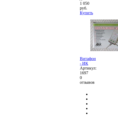
1 050
руб.
Купить
Витафон
- ИК
Артикул:
1697
0
отзывов