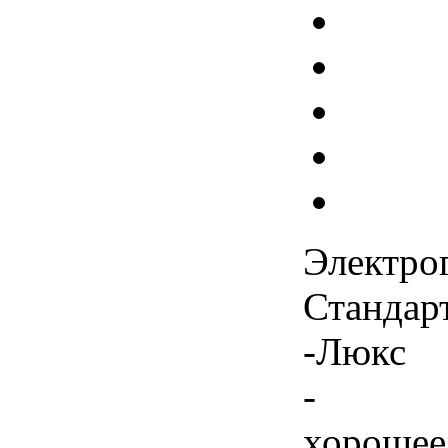
Электро
Стандар
-Люкс
-
хорошее