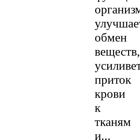
организм
улучшае
обмен
веществ,
усиливе
приток
крови
к
тканям
и...