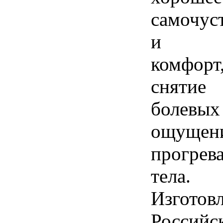
самочус
и
комфорт
снятие
болевых
ощущен
прогрев
тела.
Изготов
Российс