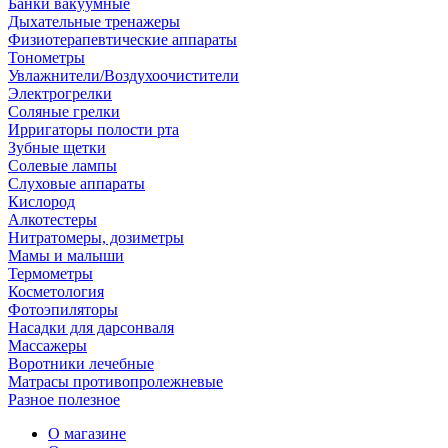
Банки вакуумные
Дыхательные тренажеры
Физиотерапевтические аппараты
Тонометры
Увлажнители/Воздухоочистители
Электрогрелки
Соляные грелки
Ирригаторы полости рта
Зубные щетки
Солевые лампы
Слуховые аппараты
Кислород
Алкотестеры
Нитратомеры, дозиметры
Мамы и малыши
Термометры
Косметология
Фотоэпиляторы
Насадки для дарсонваля
Массажеры
Воротники лечебные
Матрасы противопролежневые
Разное полезное
О магазине