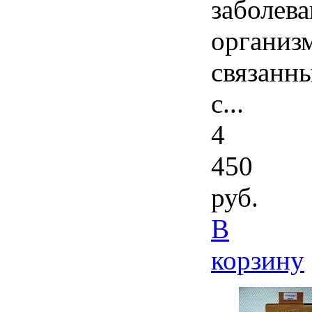
заболев
организ
связанн
с...
4
450
руб.
В
корзину