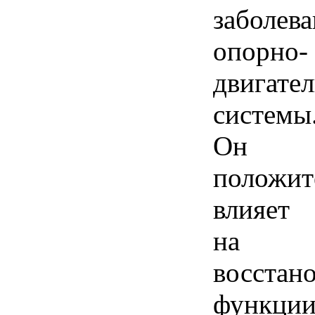
заболев
опорно-
двигате
системы
Он
положит
влияет
на
восстан
функци